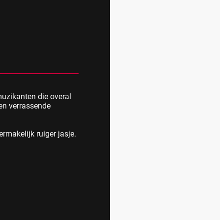
muzikanten die overal
 en verrassende
ermakelijk ruiger jasje.