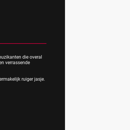
muzikanten die overal
 en verrassende
ermakelijk ruiger jasje.