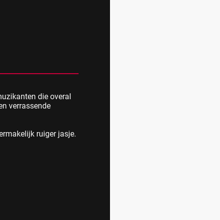
muzikanten die overal
 en verrassende
ermakelijk ruiger jasje.