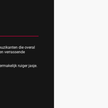
muzikanten die overal
 en verrassende
ermakelijk ruiger jasje.