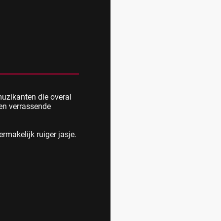
muzikanten die overal
 en verrassende
ermakelijk ruiger jasje.