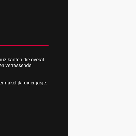
muzikanten die overal
 en verrassende
ermakelijk ruiger jasje.