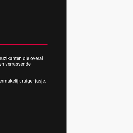
muzikanten die overal
 en verrassende
ermakelijk ruiger jasje.