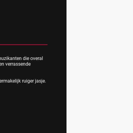
muzikanten die overal
 en verrassende
ermakelijk ruiger jasje.