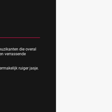
muzikanten die overal
 en verrassende
ermakelijk ruiger jasje.