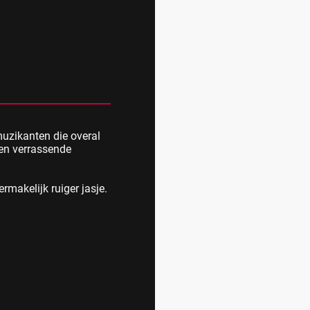
muzikanten die overal
 en verrassende
ermakelijk ruiger jasje.